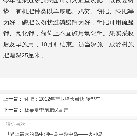
今年挂果过多的果园可加入适量氮肥，以恢复树
势。有机肥种类以羊厩肥、鸡粪、饼肥、绿肥等
为好，磷肥以粉状过磷酸钙为好，钾肥可用硫酸
钾、氯化钾，葡萄上不宜施用氯化钾。果实采收
后及早施用，10月前结束。适当深施，成龄树施
肥塘深25厘米。
上一篇：
化肥：2012年产业增长虽快 转型有..
下一篇：
板栗夏季施肥保高产
猜你喜欢
世界上最大的岛中湖中岛中湖中岛——火神岛