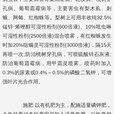
孔病、葡萄霜霉病等，主要害虫有梨木虱、刺
蛾、网蝽、红蜘蛛等。梨树上可用丰收纯32.5%
锰锌·烯唑醇可湿性粉剂(600倍液)、10%吡虫啉
可湿性粉剂(2500倍液)混合喷雾，有红蜘蛛发生
时加20%哒螨灵可湿性粉剂(3000倍液)，隔15天
再喷一次;防治桃树穿孔病，可喷硫酸锌石灰液;
防治葡萄霜霉病，用甲霜灵喷雾。喷药时加入
0.3%的尿素或0.4%～0.5%的磷酸二氢钾，可增
强叶片光合作用。
施肥 以有机肥为主，配施适量磷钾肥，