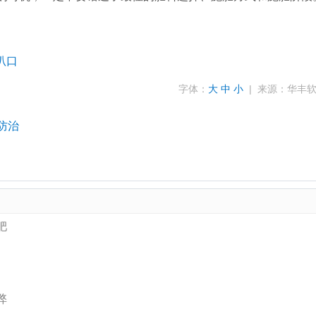
叭口
字体：
大
中
小
| 来源：华丰
防治
肥
弊