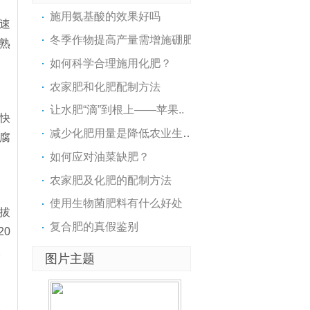
施用氨基酸的效果好吗
速
冬季作物提高产量需增施硼肥
熟
如何科学合理施用化肥？
农家肥和化肥配制方法
让水肥“滴”到根上——苹果..
快
减少化肥用量是降低农业生产..
腐
如何应对油菜缺肥？
农家肥及化肥的配制方法
使用生物菌肥料有什么好处
拔
复合肥的真假鉴别
20
。
图片主题
。