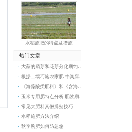
水稻施肥的特点及措施
热门文章
大蒜的鳞芽和花芽分化期约10天
根据土壤巧施农家肥 牛粪腐熟..
《海藻酸类肥料》和《含海藻..
玉米专用肥特点分析 肥效期可..
常见大肥料真假辨别技巧
水稻施肥方法介绍
秋季购肥如何防忽悠