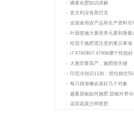
磷素化肥知识讲解
意大利没有星巴克
全国食用农产品和生产资料市场
叶面喷施大量营养元素和微量
给茄子施肥需注意的要点事项
i7 4790和i7 4790k哪个
大葱田要高产，施肥很关键
印尼冷知识11则：想结婚交5
每只雄海獭会谈好几个对象
越夏甜椒如何施肥 甜椒对养
温室蔬菜怎样喷肥