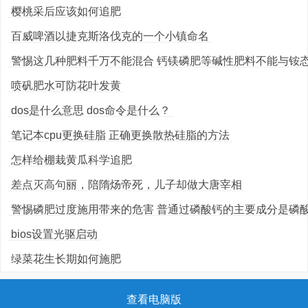
樱桃采后应该如何追肥
百威啤酒以捷克斯洛伐克的一个小镇命名
警惕这几种肥料千万不能混合 钙镁磷肥等碱性肥料不能与铵态氮
喷矾肥水可防花叶发黄
dos是什么意思 dos命令是什么？
笔记本cpu更换硅脂 正确更换散热硅脂的方法
怎样给棚栽黄瓜科学追肥
差点灭高句丽，陪隋炀帝死，儿子却做大唐宰相
警惕磷肥过度施用带来的危害 普通过磷酸钙的主要成分是磷酸一
bios设置光驱启动
绿菜花生长期如何施肥
查看电脑版