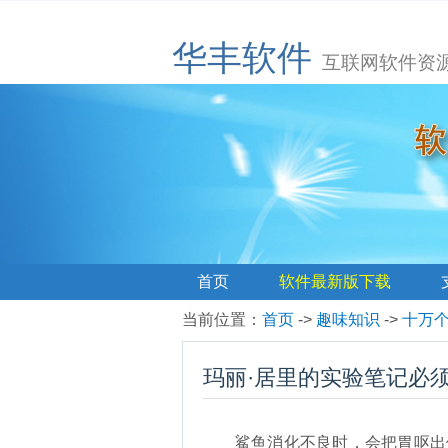
华丰软件
互联网软件资
首页
软件最新版下载
当前位置
：
首页
->
趣味知识
->
十万
玛丽·居里的实验笔记必
鲨鱼消化不良时，会把胃呕出