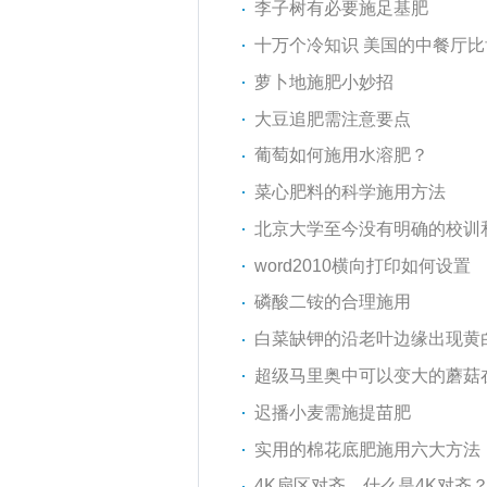
李子树有必要施足基肥
十万个冷知识 美国的中餐厅
萝卜地施肥小妙招
大豆追肥需注意要点
葡萄如何施用水溶肥？
菜心肥料的科学施用方法
北京大学至今没有明确的校训
word2010横向打印如何设置
磷酸二铵的合理施用
白菜缺钾的沿老叶边缘出现黄
超级马里奥中可以变大的蘑菇
迟播小麦需施提苗肥
实用的棉花底肥施用六大方法
4K扇区对齐，什么是4K对齐