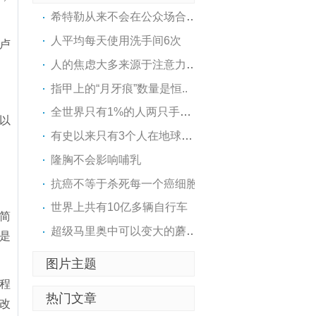
希特勒从来不会在公众场合，..
人平均每天使用洗手间6次
卢
人的焦虑大多来源于注意力的..
指甲上的“月牙痕”数量是恒..
全世界只有1%的人两只手一样..
以
有史以来只有3个人在地球大气..
隆胸不会影响哺乳
抗癌不等于杀死每一个癌细胞
世界上共有10亿多辆自行车
简
超级马里奥中可以变大的蘑菇..
不是
图片主题
程
热门文章
改