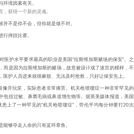
与环境因素有关。
言，获得一个新的灵魂。
候并不是你不会，但你就是做不对。
进行摔跤比赛。
对医护水平要求最高的职业是美国“拉斯维加斯赌场的保安”。之
，而是因为拉斯维加斯的赌场，故意被设计成了迷宫的模样，不
，医护人员进来就很麻烦、无法及时抢救，只好让保安先上。
看着像开玩笑，实际患者非常痛苦。机关枪喷嚏症一种非常罕见的
中包括过敏、鼻窦毛病或鼻道增生物等。据英美媒体报道，美国
就患上了一种罕见的“机关枪喷嚏症”，劳伦平均每分钟要打20次
是能够夺走人命的只有蓝环章鱼。