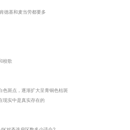
比肯德基和麦当劳都要多
和校歌
白色斑点，逐渐扩大呈青铜色枯斑
在现实中是真实存在的
？4K对齐选扇区数多少适合?