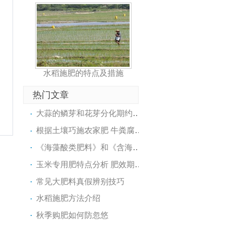
水稻施肥的特点及措施
热门文章
大蒜的鳞芽和花芽分化期约10天
根据土壤巧施农家肥 牛粪腐熟..
《海藻酸类肥料》和《含海藻..
玉米专用肥特点分析 肥效期可..
常见大肥料真假辨别技巧
水稻施肥方法介绍
秋季购肥如何防忽悠