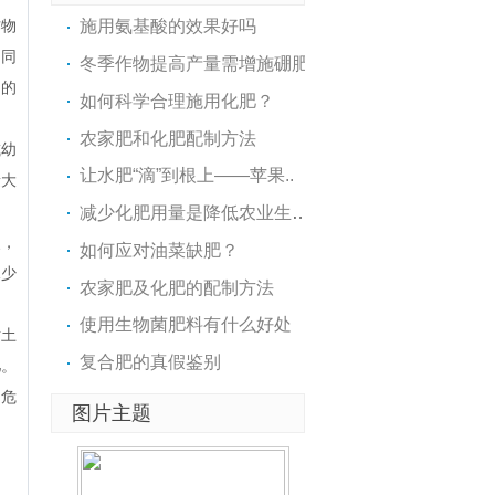
作物
施用氨基酸的效果好吗
。同
冬季作物提高产量需增施硼肥
物的
如何科学合理施用化肥？
农家肥和化肥配制方法
或幼
让水肥“滴”到根上——苹果..
量大
减少化肥用量是降低农业生产..
失，
如何应对油菜缺肥？
水少
农家肥及化肥的配制方法
使用生物菌肥料有什么好处
对土
复合肥的真假鉴别
肥。
的危
图片主题