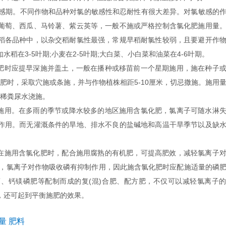
期。不同作物和品种对氯的敏感性和忍耐性有很大差异。对氯敏感的
葡萄、西瓜、马铃薯、紫云英等，一般不施或严格控制含氯化肥施用量
稻各品种中，以杂交稻耐氯性最强，常规早稻耐氯性较弱，且要避开作
稻在3-5叶期;小麦在2-5叶期;大白菜、小白菜和油菜在4-6叶期。
肥时应提早深施并盖土，一般在播种或移苗前一个星期施用，施在种子
追肥时，采取穴施或条施，并与作物植株相距5-10厘米，切忌撒施。施用
或兑稀粪尿水浇施。
施用。在多雨的季节或降水较多的地区施用含氯化肥，氯离子可随水淋
作用。而无灌溉条件的旱地、排水不良的盐碱地和高温干旱季节以及缺
在施用含氯化肥时，配合施用腐熟的有机肥，可提高肥效，减轻氯离子
中，氯离子对作物吸收磷有抑制作用，因此施含氯化肥时应配施适量的磷
、钙镁磷肥等配制而成的复(混)合肥、配方肥，不仅可以减轻氯离子
，还可起到平衡施肥的效果。
量
肥料