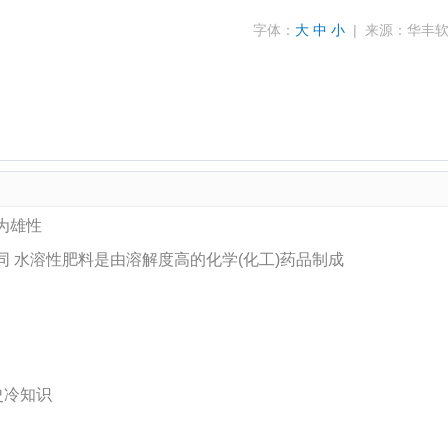
字体：
大
中
小
| 来源：华丰
为雄性
 水溶性肥料是由溶解度高的化学(化工)药品制成
史冷知识