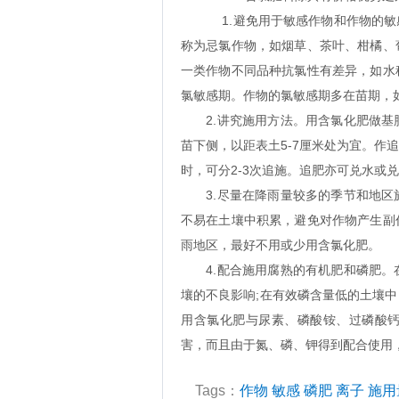
1.避免用于敏感作物和作物的敏感
称为忌氯作物，如烟草、茶叶、柑橘、
一类作物不同品种抗氯性有差异，如水
氯敏感期。作物的氯敏感期多在苗期，如水
2.讲究施用方法。用含氯化肥做基
苗下侧，以距表土5-7厘米处为宜。作
时，可分2-3次追施。追肥亦可兑水
3.尽量在降雨量较多的季节和地区
不易在土壤中积累，避免对作物产生副
雨地区，最好不用或少用含氯化肥。
4.配合施用腐熟的有机肥和磷肥。
壤的不良影响;在有效磷含量低的土壤
用含氯化肥与尿素、磷酸铵、过磷酸钙
害，而且由于氮、磷、钾得到配合使用
Tags：
作物
敏感
磷肥
离子
施用