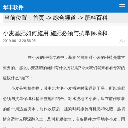
华丰软件
当前位置：
首页
->
综合频道
->
肥料百科
小麦基肥如何施用 施肥必须与抗旱保墒和..
2019-06-13 20:56:05
在小麦的种植过程中，基肥的施用对小麦的种植是非常
重要的。那么小麦基肥的施用有什么方法呢?今天我们就来看看专家的
建议什么?如下：
小麦是密植作物，其中北方冬小麦播种时常遇到干旱，所以施肥
必须与抗旱保墒和精细整地相结合。对水浇地冬小麦，应在前作收获
的前一周适当浇水，前作收获后，抓紧时间撒施有机肥和化肥，趁墒
情合适时立即深翻入土，及时耙耱整地，准备播种;对旱地冬小麦，雨