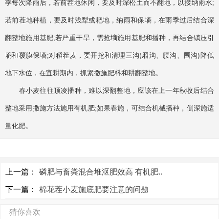
季每次降雨后，若前茬地休闲，要及时深松土而不翻地，以接纳雨水;
若前茬地种植，要及时浅犁或耙地，纳雨和保墒，在雨季过后结合深
翻整地施用基肥;若严重干旱，需抢墒施用基肥和播种，再结合镇压引
墒和覆膜保墒;对稻茬麦，要开挖和清理三沟(厢沟、腰沟、围沟)降低
地下水位，在宜耕期内，抓紧撒施肥料和耕翻整地。
春小麦往往顶凌播种，难以深翻整地，应该在上一年秋收后结合
整地采用撒施方法施用有机肥;如果春施，可结合机械播种，侧深施适
量化肥。
上一篇：
磷肥与畜粪混合堆沤肥效高 有机肥..
下一篇：
棉花茬小麦施底肥要注意的问题
猜你喜欢