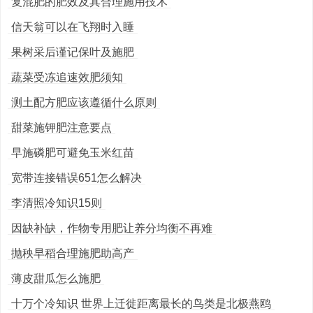
复混肥的肥效及其合理施用技术
信天翁可以在飞翔时入睡
果树采后谨记保叶及施肥
蔬菜受冻追速效肥须知
测土配方肥应该遵循什么原则
甜菜施钾肥注意要点
早施磷肥可避免玉米红苗
宽带连接错误651怎么解决
李清照冷知识15则
因缺补缺，作物专用肥让养分均衡不再难
抛秧早稻合理施肥助高产
薄皮甜瓜怎么施肥
十万个冷知识 世界上迁徙距离最长的鸟类是北极燕鸥