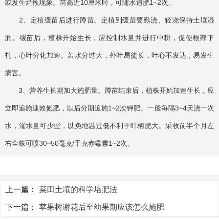
或发生烂秧现象。苗高近10厘米时，可随水追肥1~2次。
2、定植缓苗后进行蹲苗。定植到缓苗要勤浇、轻浇保持土壤湿
润。缓苗后，植株开始生长，应控制水量并进行中耕，促使根部下
扎，心叶分化加速。若水分过大，外叶易徒长，叶心不发达，易发生
病害。
3、营养生长期加大施肥量。蹲苗结束后，植株开始加速生长，应
立即追施速效氮肥，以后分期追施1~2次钾肥。一般每隔3~4天浇一次
水，灌水量可少些，以免地温过低不利于叶柄肥大。采收前半个月左
右全株可喷30~50毫克/千克赤霉素1~2次。
上一篇：
菜田土壤的科学培肥法
下一篇：
苹果树谢花后至幼果期应该怎么施肥