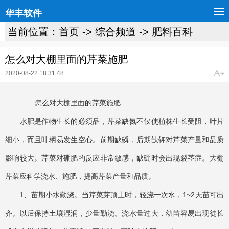
华丰软件
当前位置：
首页
->
综合频道
->
肥料百科
怎么对大棚里面的芹菜施肥
2020-08-22 18:31:48
怎么对大棚里面的芹菜施肥
水肥是作物生长的必须品，芹菜缺氮不仅使植株生长受阻，叶片
细小，而且叶柄易发生空心。前期缺磷，后期缺钾对芹菜产量和品质
影响较大。芹菜对硼肥的反应非常敏感，缺硼时会出现裂茎症。大棚
芹菜应科学浇水、施肥，提高芹菜产量和品质。
1、苗期小水勤浇。当芹菜芽顶土时，轻浇一次水，1~2天苗可出
齐。以后保持土壤湿润，少量勤浇。浇水量过大，幼苗容易出现徒长