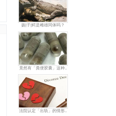
扬|子|鳄是雌雄同体吗？
竟然有「粪便胶囊」这种..
法院认定「出轨」的情形..