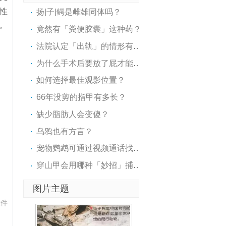
性
扬|子|鳄是雌雄同体吗？
。
竟然有「粪便胶囊」这种药？
法院认定「出轨」的情形有哪..
为什么手术后要放了屁才能吃..
如何选择最佳观影位置？
66年没剪的指甲有多长？
缺少脂肪人会变傻？
乌鸦也有方言？
宠物鹦鹉可通过视频通话找到..
穿山甲会用哪种「妙招」捕食..
图片主题
软件