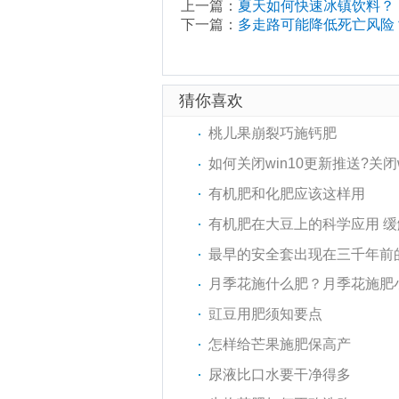
上一篇：
夏天如何快速冰镇饮料？
下一篇：
多走路可能降低死亡风险
猜你喜欢
桃儿果崩裂巧施钙肥
如何关闭win10更新推送?关闭
有机肥和化肥应该这样用
有机肥在大豆上的科学应用 
最早的安全套出现在三千年前
月季花施什么肥？月季花施肥
豇豆用肥须知要点
怎样给芒果施肥保高产
尿液比口水要干净得多