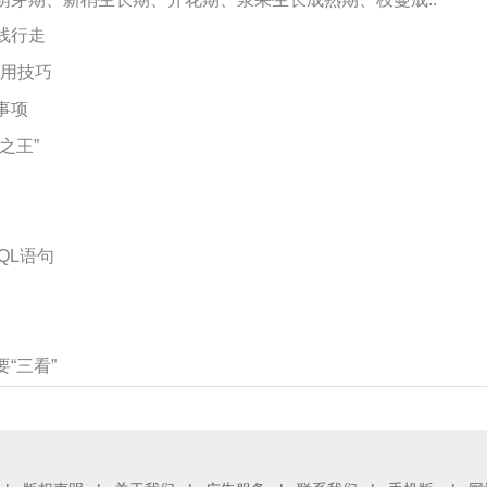
线行走
使用技巧
事项
之王”
QL语句
“三看”