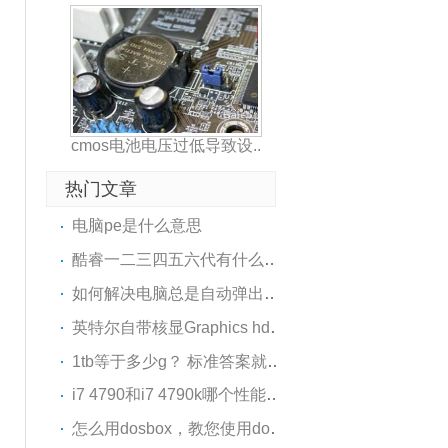
cmos电池电压过低导致设..
热门文章
电脑pe是什么意思
酷睿一二三四五六代有什么区别
如何解决电脑总是自动弹出，..
英特尔自带核显Graphics hd 6..
1tb等于多少g？ 标准答案就是..
i7 4790和i7 4790k哪个性能好..
怎么用dosbox，教您使用dosbo..