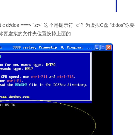
:\dos ===> "z:>" 这个是提示符 “c”作为虚拟C盘 “d:dos”你
你要虚拟的文件夹位置换掉上面的