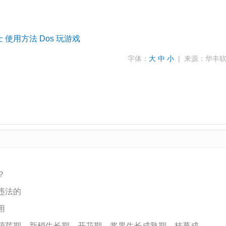
士
使用方法
Dos
玩游戏
字体：
大
中
小
| 来源：华丰
？
违法的
用
萌芽期、新梢生长期、开花期、浆果生长成熟期、枝蔓成..