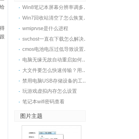
编给
Win8笔记本屏幕分辨率调多少..
Win7回收站清空了怎么恢复?恢..
得
wmiprvse是什么进程
编跟
svchost一直在下载怎么解决？..
cmos电池电压过低导致设置丢失
电脑无缘无故自动重启如何解..
大文件要怎么快速传输？用Sen..
禁用电脑USB存储设备的工具推..
玩游戏虚拟内存怎么设置
笔记本wifi密码查看
图片主题