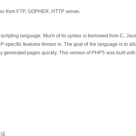
 files from FTP, GOPHER, HTTP server.
ipting language. Much of its syntax is borrowed from C, Java
P-specific features thrown in. The goal of the language is to al
y generated pages quickly. This version of PHP5 was built with
会话