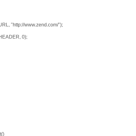
RL, "http://www.zend.com/");
HEADER, 0);
()