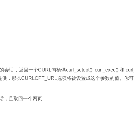
话，返回一个CURL句柄供curl_setopt(), curl_exec(),和 curl
数被提供，那么CURLOPT_URL选项将被设置成这个参数的值。你
L会话，且取回一个网页