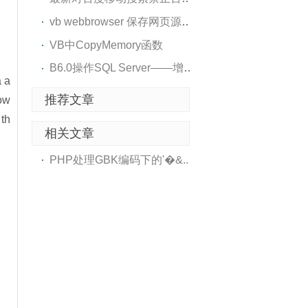
vb webbrowser 保存网页源码..
VB中CopyMemory函数
B6.0操作SQL Server——增删..
 a
推荐文章
low
 th
相关文章
PHP处理GBK编码下的'�&..