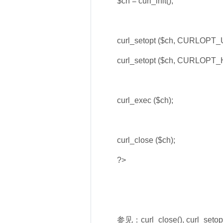
$ch = curl_init();
curl_setopt ($ch, CURLOPT_U
curl_setopt ($ch, CURLOPT_
curl_exec ($ch);
curl_close ($ch);
?>
参见：curl_close(), curl_setopt