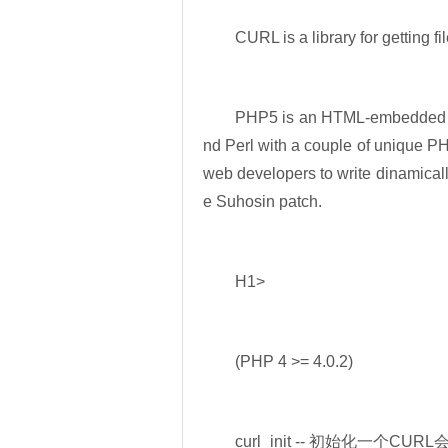
CURL is a library for getting
PHP5 is an HTML-embedded scr
nd Perl with a couple of unique PH
web developers to write dinamicall
e Suhosin patch.
H1>
(PHP 4 >= 4.0.2)
curl_init -- 初始化一个CURL