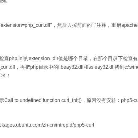
e为例。
ension=php_curl.dll”，然后去掉前面的“;”注释，重启apach
.ini的extension_dir值是哪个目录，在那个目录下检查
rl.dll，再把php目录中的libeay32.dll和ssleay32.dll拷到c:\win
，OK！
 to undefined function curl_init()，原因没有安转：php5-cu
es.ubuntu.com/zh-cn/intrepid/php5-curl