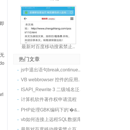
e即
最新对百度移动搜索禁止..
有无
热门文章
do
js中退出语句break,continue..
VB webbrowser 控件的应用（..
ISAPI_Rewrite 3 二级域名泛..
rl
计算机软件著作权申请流程
PHP处理GBK编码下的'�&..
vb如何连接上远程SQL数据库
最新对百度移动搜索禁止百度..