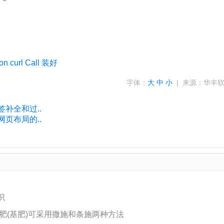
ion
curl
Call
装好
字体：
大
中
小
| 来源：华丰
签补全和过..
现网页布局的..
识
肥(基肥)可采用撒施和条施两种方法