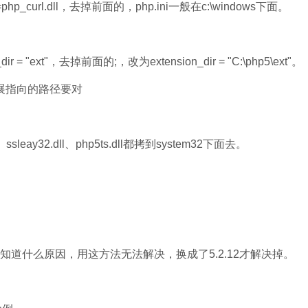
n=php_curl.dll，去掉前面的，php.ini一般在c:\windows下面。
ir = "ext"，去掉前面的;，改为extension_dir = "C:\php5\ext"。
，即扩展指向的路径要对
dll、ssleay32.dll、php5ts.dll都拷到system32下面去。
。
中不知道什么原因，用这方法无法解决，换成了5.2.12才解决掉。