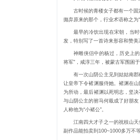
古时候的青楼女子都有一个固定
抛弃原来的那个，行业术语称之为“
最早的冷饮出现在宋朝，当时
发，特别写了一首诗来形容和赞美
神雕侠侣中的杨过，历史上的
将军”，咸淳三年，被蒙古军围困
有一次山阴公主见到姑姑南郡
让皇帝下令褚渊服侍她。褚渊在山
为所动，最后褚渊以死明志，坚决
与山阴公主的驸马何戢成了好朋友
人称他为“小褚公”。
江南四大才子之一的祝枝山天
副作品能拍卖到100~1000多万不