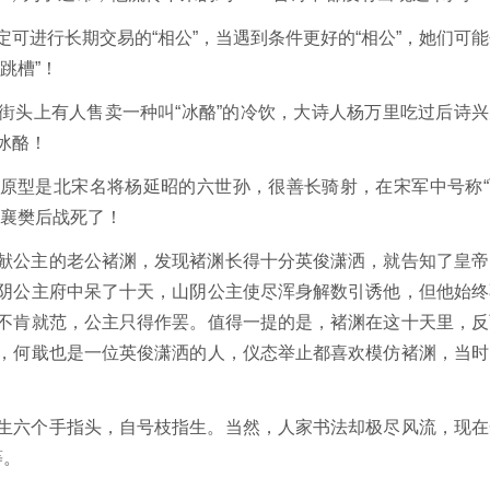
可进行长期交易的“相公”，当遇到条件更好的“相公”，她们可能
跳槽”！
街头上有人售卖一种叫“冰酪”的冷饮，大诗人杨万里吃过后诗兴
冰酪！
原型是北宋名将杨延昭的六世孙，很善长骑射，在宋军中号称“
于襄樊后战死了！
献公主的老公褚渊，发现褚渊长得十分英俊潇洒，就告知了皇帝
阴公主府中呆了十天，山阴公主使尽浑身解数引诱他，但他始终
不肯就范，公主只得作罢。值得一提的是，褚渊在这十天里，反
，何戢也是一位英俊潇洒的人，仪态举止都喜欢模仿褚渊，当时
生六个手指头，自号枝指生。当然，人家书法却极尽风流，现在
等。