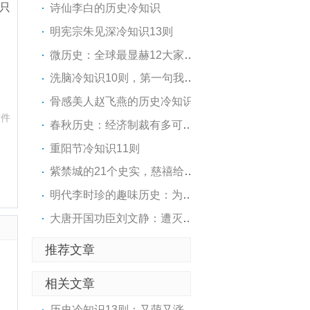
只
诗仙李白的历史冷知识
明宪宗朱见深冷知识13则
微历史：全球最显赫12大家族..
洗脑冷知识10则，第一句我就..
骨感美人赵飞燕的历史冷知识
软件
春秋历史：经济制裁有多可怕！
重阳节冷知识11则
紫禁城的21个史实，慈禧给光..
明代李时珍的趣味历史：为给..
大唐开国功臣刘文静：遭灭族..
推荐文章
相关文章
历史冷知识13则：又萌又涨姿势