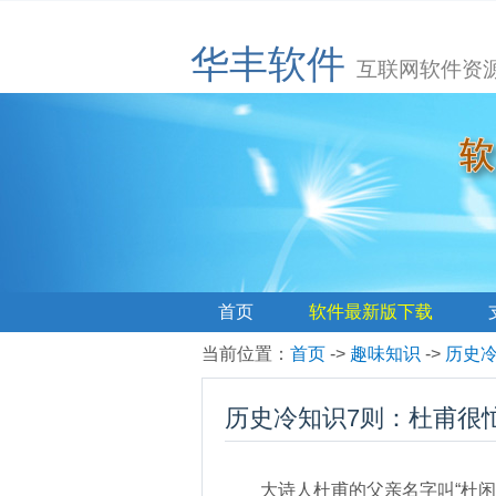
华丰软件
互联网软件资
首页
软件最新版下载
当前位置
：
首页
->
趣味知识
->
历史
历史冷知识7则：杜甫很
大诗人杜甫的父亲名字叫“杜闲