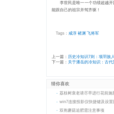
李世民是唯一一个功绩超越开
能跟自己的祖宗并驾齐驱！
Tags：
咸淳
褚渊
飞将军
上一篇：
历史冷知识7则：项羽族人
下一篇：
关于潘岳的冷知识：古代第
猜你喜欢
荔枝树衰老请尽早进行花前施
win7连接投影仪快捷键及设置
双孢蘑菇追肥需注意事项