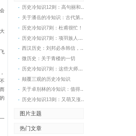
历史冷知识12则：高句丽和高..
会
关于潘岳的冷知识：古代第一..
历史冷知识7则：杜甫很忙！
大
历史冷知识7则：项羽族人后来..
西汉历史：刘邦必杀韩信，10..
飞
微历史：关于青楼的一切
历史冷知识7则：这些大师，个..
，
颠覆三观的历史冷知识
不
关于卓别林的冷知识：值得一..
而
的
历史冷知识13则：又萌又涨姿势
图片主题
一
热门文章