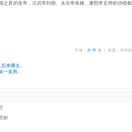
国之君的皇帝，汉武帝刘彻、永乐帝朱棣、康熙帝玄烨的功绩都
字体：
大
中
小
| 来源：华丰
后来哪去..
一美男..
肥
图解