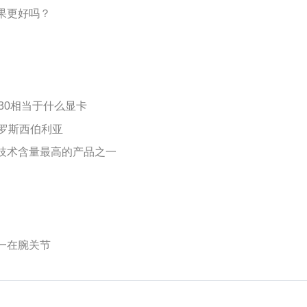
果更好吗？
 630相当于什么显卡
俄罗斯西伯利亚
技术含量最高的产品之一
一在腕关节